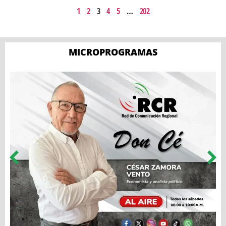
1
2
3
4
5
…
202
MICROPROGRAMAS