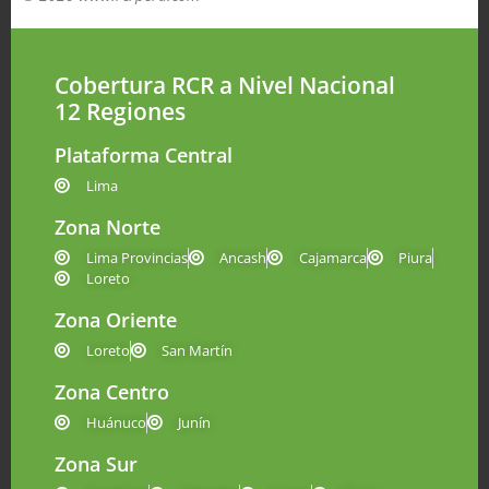
Cobertura RCR a Nivel Nacional
12 Regiones
Plataforma Central
Lima
Zona Norte
Lima Provincias
Ancash
Cajamarca
Piura
Loreto
Zona Oriente
Loreto
San Martín
Zona Centro
Huánuco
Junín
Zona Sur