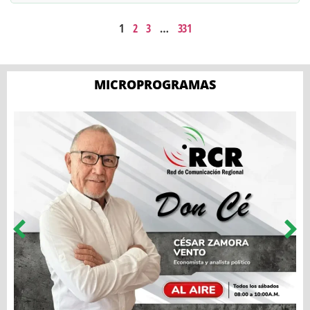
1
2
3
…
331
MICROPROGRAMAS