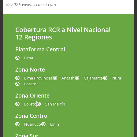
© 2026 www.rcrperu.com
Cobertura RCR a Nivel Nacional
12 Regiones
Plataforma Central
Lima
Zona Norte
Lima Provincias
Ancash
Cajamarca
Piura
Loreto
Zona Oriente
Loreto
San Martín
Zona Centro
Huánuco
Junín
Zona Sur