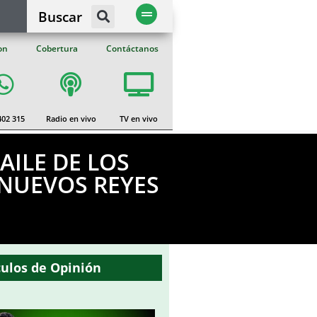
Buscar
on
Cobertura
Contáctanos
402 315
Radio en vivo
TV en vivo
AILE DE LOS
 NUEVOS REYES
culos de Opinión