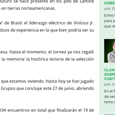
futuro se hace presente en los pies de Lamine
GOBE
a en tierras norteamericanas.
julio 
Entre
para e
e Brasil: el liderazgo eléctrico de Vinícius Jr.
que re
osis de experiencia en la que bien podría ser su
mesa. Hasta el momento, el torneo ya nos regaló
 memoria: la histórica victoria de la selección
CLAND
SOSP
CONT
o que estamos viviendo. Hasta hoy se han jugado
julio 
 Grupos que concluye este 27 de junio, abriendo
​En el
de ser
teme a
104 encuentros en total que finalizarán el 19 de