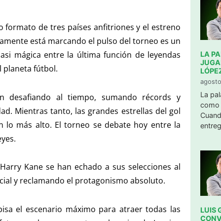
o formato de tres países anfitriones y el estreno
ramente está marcando el pulso del torneo es un
asi mágica entre la última función de leyendas
LA P
JUGA
 planeta fútbol.
LÓPE
agosto
La pal
uen desafiando al tiempo, sumando récords y
como 
. Mientras tanto, las grandes estrellas del gol
Cuand
en lo más alto. El torneo se debate hoy entre la
entreg
eyes.
 Harry Kane se han echado a sus selecciones al
nicial y reclamando el protagonismo absoluto.
pisa el escenario máximo para atraer todas las
LUIS 
CONV