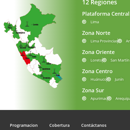
12 Regiones
Plataforma Central
Lima
Zona Norte
Lima Provincias
A
Zona Oriente
Loreto
San Martín
Zona Centro
Huánuco
Junín
Zona Sur
Apurimac
Arequip
Programacion
Cobertura
Contáctanos