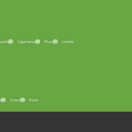
ncash
Cajamarca
Piura
Loreto
a
Cusco
Puno