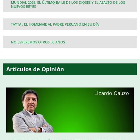
MUNDIAL 2026: EL ÚLTIMO BAILE DE LOS DIOSES Y EL ASALTO DE LOS
NUEVOS REYES
TAYTA : EL HOMENAJE AL PADRE PERUANO EN SU DÍA
NO ESPEREMOS OTROS 36 AÑOS
Artículos de Opinión
Lizardo Cauzo