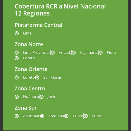
Cobertura RCR a Nivel Nacional
12 Regiones
Plataforma Central
Lima
Zona Norte
Lima Provincias
Ancash
Cajamarca
Piura
Loreto
Zona Oriente
Loreto
San Martín
Zona Centro
Huánuco
Junín
Zona Sur
Apurimac
Arequipa
Cusco
Puno