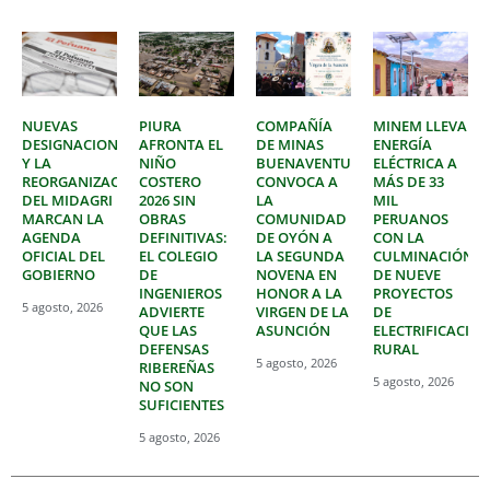
NUEVAS
PIURA
COMPAÑÍA
MINEM LLEVA
DESIGNACIONES
AFRONTA EL
DE MINAS
ENERGÍA
Y LA
NIÑO
BUENAVENTURA
ELÉCTRICA A
REORGANIZACIÓN
COSTERO
CONVOCA A
MÁS DE 33
DEL MIDAGRI
2026 SIN
LA
MIL
MARCAN LA
OBRAS
COMUNIDAD
PERUANOS
AGENDA
DEFINITIVAS:
DE OYÓN A
CON LA
OFICIAL DEL
EL COLEGIO
LA SEGUNDA
CULMINACIÓN
GOBIERNO
DE
NOVENA EN
DE NUEVE
INGENIEROS
HONOR A LA
PROYECTOS
5 agosto, 2026
ADVIERTE
VIRGEN DE LA
DE
QUE LAS
ASUNCIÓN
ELECTRIFICACIÓ
DEFENSAS
RURAL
5 agosto, 2026
RIBEREÑAS
5 agosto, 2026
NO SON
SUFICIENTES
5 agosto, 2026