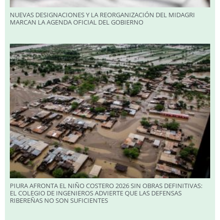
NUEVAS DESIGNACIONES Y LA REORGANIZACIÓN DEL MIDAGRI
MARCAN LA AGENDA OFICIAL DEL GOBIERNO
PIURA AFRONTA EL NIÑO COSTERO 2026 SIN OBRAS DEFINITIVAS:
EL COLEGIO DE INGENIEROS ADVIERTE QUE LAS DEFENSAS
RIBEREÑAS NO SON SUFICIENTES