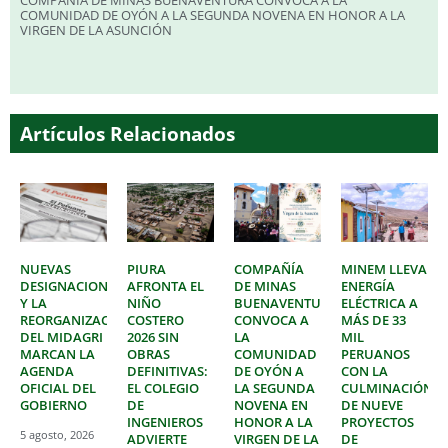
COMPAÑÍA DE MINAS BUENAVENTURA CONVOCA A LA
COMUNIDAD DE OYÓN A LA SEGUNDA NOVENA EN HONOR A LA
VIRGEN DE LA ASUNCIÓN
Artículos Relacionados
NUEVAS
PIURA
COMPAÑÍA
MINEM LLEVA
DESIGNACIONES
AFRONTA EL
DE MINAS
ENERGÍA
Y LA
NIÑO
BUENAVENTURA
ELÉCTRICA A
REORGANIZACIÓN
COSTERO
CONVOCA A
MÁS DE 33
DEL MIDAGRI
2026 SIN
LA
MIL
MARCAN LA
OBRAS
COMUNIDAD
PERUANOS
AGENDA
DEFINITIVAS:
DE OYÓN A
CON LA
OFICIAL DEL
EL COLEGIO
LA SEGUNDA
CULMINACIÓN
GOBIERNO
DE
NOVENA EN
DE NUEVE
INGENIEROS
HONOR A LA
PROYECTOS
5 agosto, 2026
ADVIERTE
VIRGEN DE LA
DE