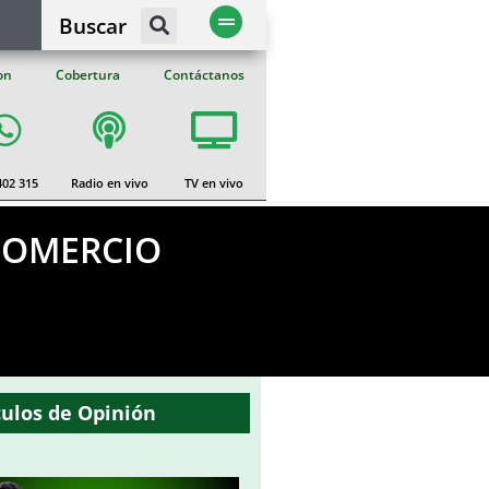
Buscar
on
Cobertura
Contáctanos
402 315
Radio en vivo
TV en vivo
COMERCIO
culos de Opinión