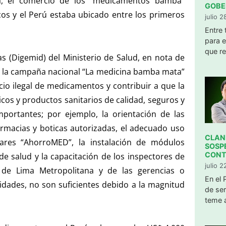
a, el comercio de los “medicamentos bamba”
GOBE
os y el Perú estaba ubicado entre los primeros
julio 
Entre
para e
que re
 (Digemid) del Ministerio de Salud, en nota de
de la campaña nacional “La medicina bamba mata”
rcio ilegal de medicamentos y contribuir a que la
os y productos sanitarios de calidad, seguros y
mportantes; por ejemplo, la orientación de las
rmacias y boticas autorizadas, el adecuado uso
CLAND
ulares “AhorroMED”, la instalación de módulos
SOSP
CONT
de salud y la capacitación de los inspectores de
julio 
) de Lima Metropolitana y de las gerencias o
​En el
vidades, no son suficientes debido a la magnitud
de ser
teme a