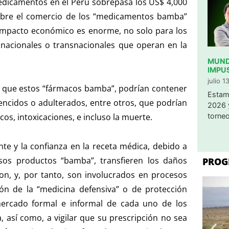
edicamentos en el Perú sobrepasa los US$ 4,000
 sobre el comercio de los “medicamentos bamba”
 impacto económico es enorme, no solo para los
 nacionales o transnacionales que operan en la
MUNDI
IMPU
julio 1
 a que estos “fármacos bamba”, podrían contener
​Estam
vencidos o adulterados, entre otros, que podrían
2026 
torneo
cos, intoxicaciones, e incluso la muerte.
nte y la confianza en la receta médica, debido a
sos productos “bamba”, transfieren los daños
PROG
on, y, por tanto, son involucrados en procesos
ción de la “medicina defensiva” o de protección
mercado formal e informal de cada uno de los
a, así como, a vigilar que su prescripción no sea