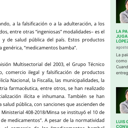
o, a la falsificación o a la adulteración, a los
dos, entre otras “ingeniosas” modalidades– es el
LA P
JUGA
y de salud pública del país. Estos productos
LÓPE
ra genérica, “medicamentos bamba”.
agosto
La pal
como 
sión Multisectorial del 2003, el Grupo Técnico
Cuand
, comercio ilegal y falsificación de productos
entreg
cía Nacional, la Fiscalía, las municipalidades, la
stria farmacéutica, entre otros, se han realizado
alización ilícita e inhumana. También se han
a la salud pública, con sanciones que ascienden de
Ministerial 408-2018/Minsa se instituyó el 10 de
ón de medicamentos”. A pesar de la normatividad
LUIS 
CONV