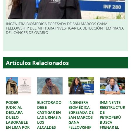
INGENIERA BIOMÉDICA EGRESADA DE SAN MARCOS GANA
FELLOWSHIP DEL MIT PARA INVESTIGAR LA DETECCIÓN TEMPRANA
DEL CÁNCER DE OVARIO
Artículos Relacionados
PODER
ELECTORADO
INGENIERA
INMINENTE
JUDICIAL
DEBE
BIOMÉDICA
REESTRUCTURAC
DECLARA
CASTIGAR EN
EGRESADA DE
DE
DUELO
LAS URNAS A
SAN MARCOS
PETROPERÚ
LABORABLE
LOS
GANA
BUSCA
EN LIMA POR
ALCALDES
FELLOWSHIP
FRENAR EL