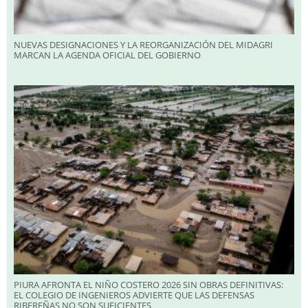
NUEVAS DESIGNACIONES Y LA REORGANIZACIÓN DEL MIDAGRI
MARCAN LA AGENDA OFICIAL DEL GOBIERNO
PIURA AFRONTA EL NIÑO COSTERO 2026 SIN OBRAS DEFINITIVAS:
EL COLEGIO DE INGENIEROS ADVIERTE QUE LAS DEFENSAS
RIBEREÑAS NO SON SUFICIENTES