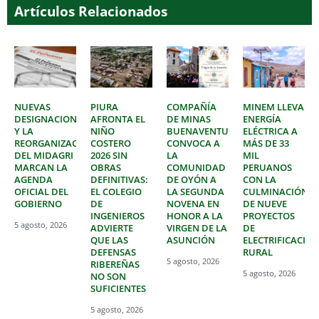
Artículos Relacionados
NUEVAS
PIURA
COMPAÑÍA
MINEM LLEVA
DESIGNACIONES
AFRONTA EL
DE MINAS
ENERGÍA
Y LA
NIÑO
BUENAVENTURA
ELÉCTRICA A
REORGANIZACIÓN
COSTERO
CONVOCA A
MÁS DE 33
DEL MIDAGRI
2026 SIN
LA
MIL
MARCAN LA
OBRAS
COMUNIDAD
PERUANOS
AGENDA
DEFINITIVAS:
DE OYÓN A
CON LA
OFICIAL DEL
EL COLEGIO
LA SEGUNDA
CULMINACIÓN
GOBIERNO
DE
NOVENA EN
DE NUEVE
INGENIEROS
HONOR A LA
PROYECTOS
5 agosto, 2026
ADVIERTE
VIRGEN DE LA
DE
QUE LAS
ASUNCIÓN
ELECTRIFICACIÓ
DEFENSAS
RURAL
5 agosto, 2026
RIBEREÑAS
5 agosto, 2026
NO SON
SUFICIENTES
5 agosto, 2026