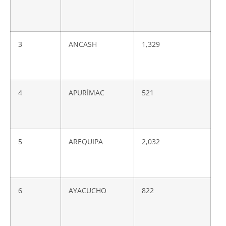
3
ANCASH
1,329
4
APURÍMAC
521
5
AREQUIPA
2,032
6
AYACUCHO
822