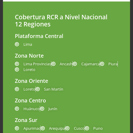
Cobertura RCR a Nivel Nacional
12 Regiones
Plataforma Central
Lima
Zona Norte
Lima Provincias
Ancash
Cajamarca
Piura
Loreto
Zona Oriente
Loreto
San Martín
Zona Centro
Huánuco
Junín
Zona Sur
Apurimac
Arequipa
Cusco
Puno