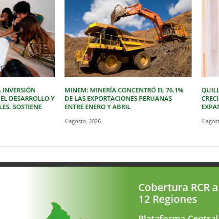
 INVERSIÓN
MINEM: MINERÍA CONCENTRÓ EL 76.1%
QUIL
 EL DESARROLLO Y
DE LAS EXPORTACIONES PERUANAS
CREC
LES, SOSTIENE
ENTRE ENERO Y ABRIL
EXPAN
6 agosto, 2026
6 agos
Cobertura RCR a
12 Regiones
Plataforma Central