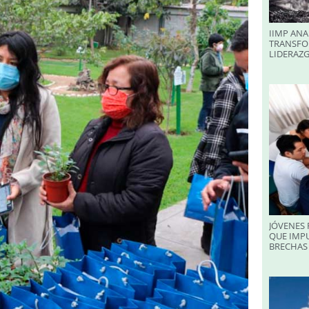
IIMP ANA
TRANSFO
LIDERAZ
JÓVENES 
QUE IMPU
BRECHAS 