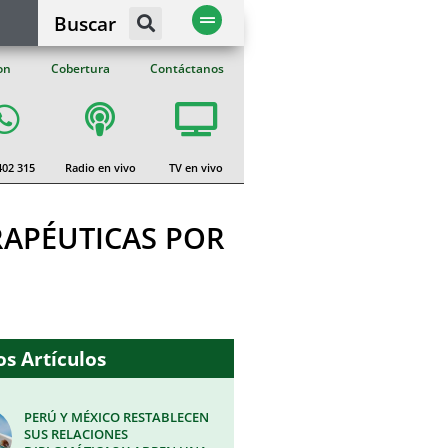
Buscar
on
Cobertura
Contáctanos
402 315
Radio en vivo
TV en vivo
RAPÉUTICAS POR
s Artículos
PERÚ Y MÉXICO RESTABLECEN
SUS RELACIONES