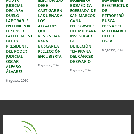
PODER
ELECTORADO
INGENIERA
INMINENTE
JUDICIAL
DEBE
BIOMÉDICA
REESTRUCTURAC
DECLARA
CASTIGAR EN
EGRESADA DE
DE
DUELO
LAS URNAS A
SAN MARCOS
PETROPERÚ
LABORABLE
LOS
GANA
BUSCA
EN LIMA POR
ALCALDES
FELLOWSHIP
FRENAR EL
EL SENSIBLE
QUE
DEL MIT PARA
MILLONARIO
FALLECIMIENTO
RENUNCIAN
INVESTIGAR
DÉFICIT
DEL EX
PARA
LA
FISCAL
PRESIDENTE
BUSCAR LA
DETECCIÓN
8 agosto, 2026
DEL PODER
REELECCIÓN
TEMPRANA
JUDICIAL
ENCUBIERTA
DEL CÁNCER
OSCAR
DE OVARIO
8 agosto, 2026
ALFARO
8 agosto, 2026
ÁLVAREZ
8 agosto, 2026