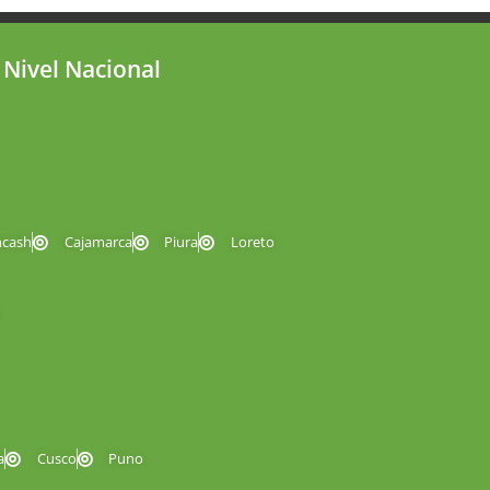
 Nivel Nacional
ncash
Cajamarca
Piura
Loreto
a
Cusco
Puno