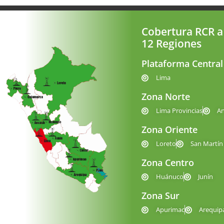
Cobertura RCR a
12 Regiones
Plataforma Central
Lima
Zona Norte
Lima Provincias
A
Zona Oriente
Loreto
San Martín
Zona Centro
Huánuco
Junín
Zona Sur
Apurimac
Arequip