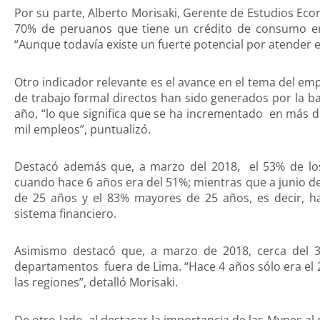
Por su parte, Alberto Morisaki, Gerente de Estudios Ec
70% de peruanos que tiene un crédito de consumo en 
“Aunque todavía existe un fuerte potencial por atender e
Otro indicador relevante es el avance en el tema del em
de trabajo formal directos han sido generados por la b
año, “lo que significa que se ha incrementado en más d
mil empleos”, puntualizó.
Destacó además que, a marzo del 2018, el 53% de los
cuando hace 6 años era del 51%; mientras que a junio d
de 25 años y el 83% mayores de 25 años, es decir, h
sistema financiero.
Asimismo destacó que, a marzo de 2018, cerca del 
departamentos fuera de Lima. “Hace 4 años sólo era el 
las regiones”, detalló Morisaki.
De otro lado, al destacar la importancia de las Mypes al 