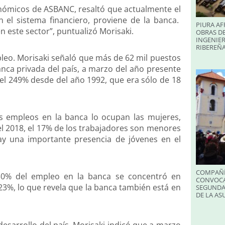
onómicos de ASBANC, resaltó que actualmente el
el sistema financiero, proviene de la banca.
PIURA AF
n este sector”, puntualizó Morisaki.
OBRAS DE
INGENIER
RIBEREÑA
pleo. Morisaki señaló que más de 62 mil puestos
anca privada del país, a marzo del año presente
el 249% desde del año 1992, que era sólo de 18
 empleos en la banca lo ocupan las mujeres,
el 2018, el 17% de los trabajadores son menores
ay una importante presencia de jóvenes en el
COMPAÑÍ
30% del empleo en la banca se concentró en
CONVOCA
23%, lo que revela que la banca también está en
SEGUNDA
DE LA A
desarrollo del país, Morisaki indicó que a marzo