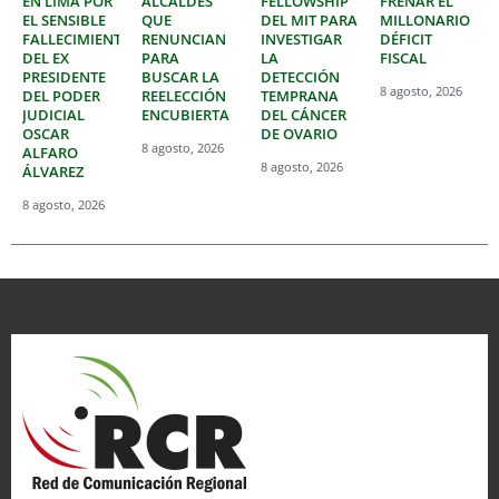
EN LIMA POR
ALCALDES
FELLOWSHIP
FRENAR EL
EL SENSIBLE
QUE
DEL MIT PARA
MILLONARIO
FALLECIMIENTO
RENUNCIAN
INVESTIGAR
DÉFICIT
DEL EX
PARA
LA
FISCAL
PRESIDENTE
BUSCAR LA
DETECCIÓN
8 agosto, 2026
DEL PODER
REELECCIÓN
TEMPRANA
JUDICIAL
ENCUBIERTA
DEL CÁNCER
OSCAR
DE OVARIO
8 agosto, 2026
ALFARO
8 agosto, 2026
ÁLVAREZ
8 agosto, 2026