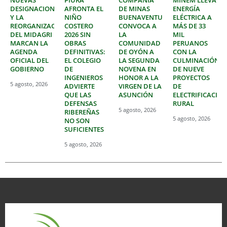
DESIGNACIONES
AFRONTA EL
DE MINAS
ENERGÍA
Y LA
NIÑO
BUENAVENTURA
ELÉCTRICA A
REORGANIZACIÓN
COSTERO
CONVOCA A
MÁS DE 33
DEL MIDAGRI
2026 SIN
LA
MIL
MARCAN LA
OBRAS
COMUNIDAD
PERUANOS
AGENDA
DEFINITIVAS:
DE OYÓN A
CON LA
OFICIAL DEL
EL COLEGIO
LA SEGUNDA
CULMINACIÓN
GOBIERNO
DE
NOVENA EN
DE NUEVE
INGENIEROS
HONOR A LA
PROYECTOS
5 agosto, 2026
ADVIERTE
VIRGEN DE LA
DE
QUE LAS
ASUNCIÓN
ELECTRIFICACIÓ
DEFENSAS
RURAL
5 agosto, 2026
RIBEREÑAS
5 agosto, 2026
NO SON
SUFICIENTES
5 agosto, 2026