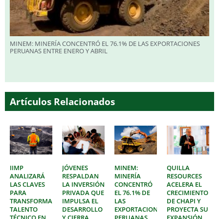
MINEM: MINERÍA CONCENTRÓ EL 76.1% DE LAS EXPORTACIONES
PERUANAS ENTRE ENERO Y ABRIL
Artículos Relacionados
IIMP
JÓVENES
MINEM:
QUILLA
ANALIZARÁ
RESPALDAN
MINERÍA
RESOURCES
LAS CLAVES
LA INVERSIÓN
CONCENTRÓ
ACELERA EL
PARA
PRIVADA QUE
EL 76.1% DE
CRECIMIENTO
TRANSFORMAR
IMPULSA EL
LAS
DE CHAPI Y
TALENTO
DESARROLLO
EXPORTACIONES
PROYECTA SU
TÉCNICO EN
Y CIERRA
PERUANAS
EXPANSIÓN