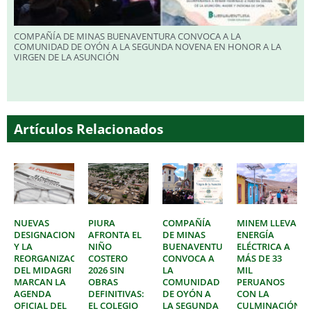
COMPAÑÍA DE MINAS BUENAVENTURA CONVOCA A LA
COMUNIDAD DE OYÓN A LA SEGUNDA NOVENA EN HONOR A LA
VIRGEN DE LA ASUNCIÓN
Artículos Relacionados
NUEVAS
PIURA
COMPAÑÍA
MINEM LLEVA
DESIGNACIONES
AFRONTA EL
DE MINAS
ENERGÍA
Y LA
NIÑO
BUENAVENTURA
ELÉCTRICA A
REORGANIZACIÓN
COSTERO
CONVOCA A
MÁS DE 33
DEL MIDAGRI
2026 SIN
LA
MIL
MARCAN LA
OBRAS
COMUNIDAD
PERUANOS
AGENDA
DEFINITIVAS:
DE OYÓN A
CON LA
OFICIAL DEL
EL COLEGIO
LA SEGUNDA
CULMINACIÓN