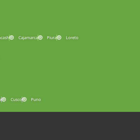
ncash
Cajamarca
Piura
Loreto
a
Cusco
Puno