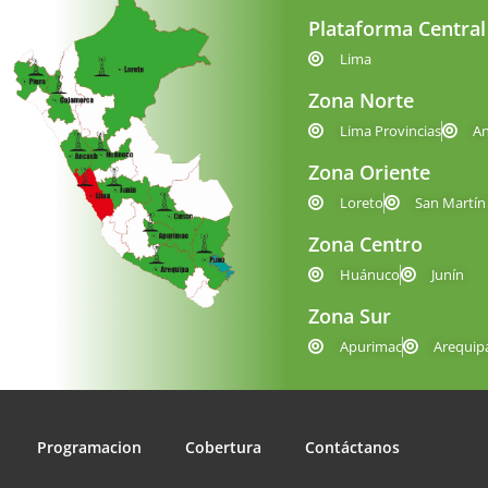
Plataforma Central
Lima
Zona Norte
Lima Provincias
A
Zona Oriente
Loreto
San Martín
Zona Centro
Huánuco
Junín
Zona Sur
Apurimac
Arequip
Programacion
Cobertura
Contáctanos