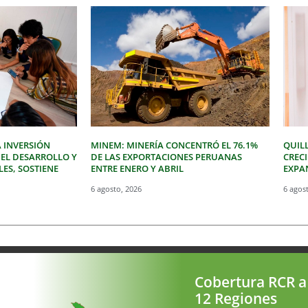
 INVERSIÓN
MINEM: MINERÍA CONCENTRÓ EL 76.1%
QUIL
 EL DESARROLLO Y
DE LAS EXPORTACIONES PERUANAS
CREC
LES, SOSTIENE
ENTRE ENERO Y ABRIL
EXPAN
6 agosto, 2026
6 agos
Cobertura RCR a
12 Regiones