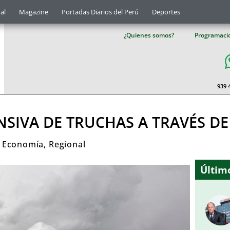
al
Magazine
Portadas Diarios del Perú
Deportes
¿Quienes somos?
Programaci
939 
SIVA DE TRUCHAS A TRAVÉS DE
,
Economía
,
Regional
Último