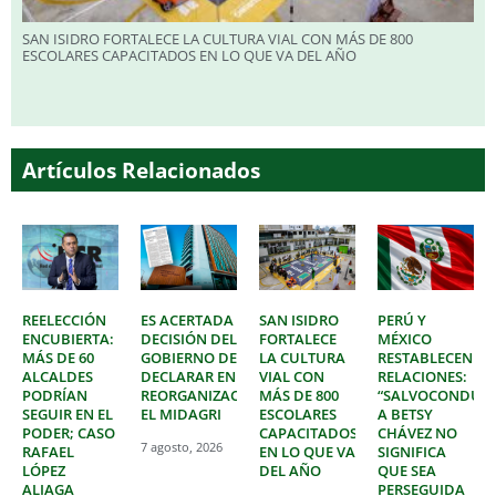
SAN ISIDRO FORTALECE LA CULTURA VIAL CON MÁS DE 800
ESCOLARES CAPACITADOS EN LO QUE VA DEL AÑO
Artículos Relacionados
REELECCIÓN
ES ACERTADA
SAN ISIDRO
PERÚ Y
ENCUBIERTA:
DECISIÓN DEL
FORTALECE
MÉXICO
MÁS DE 60
GOBIERNO DE
LA CULTURA
RESTABLECEN
ALCALDES
DECLARAR EN
VIAL CON
RELACIONES:
PODRÍAN
REORGANIZACIÓN
MÁS DE 800
“SALVOCONDUC
SEGUIR EN EL
EL MIDAGRI
ESCOLARES
A BETSY
PODER; CASO
CAPACITADOS
CHÁVEZ NO
7 agosto, 2026
RAFAEL
EN LO QUE VA
SIGNIFICA
LÓPEZ
DEL AÑO
QUE SEA
ALIAGA
PERSEGUIDA