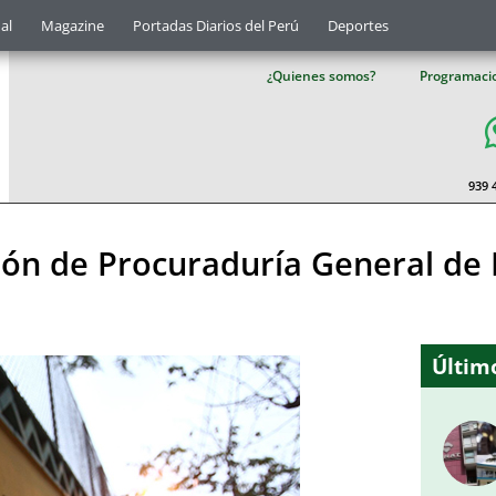
al
Magazine
Portadas Diarios del Perú
Deportes
¿Quienes somos?
Programaci
939 
ación de Procuraduría General de
Último