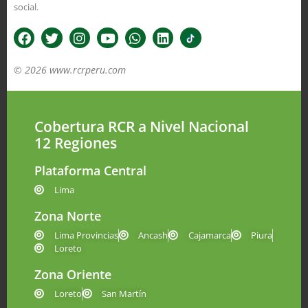
social.
© 2026 www.rcrperu.com
Cobertura RCR a Nivel Nacional
12 Regiones
Plataforma Central
Lima
Zona Norte
Lima Provincias
Ancash
Cajamarca
Piura
Loreto
Zona Oriente
Loreto
San Martín