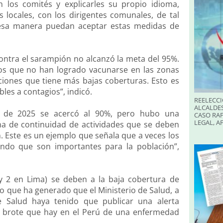
los comités y explicarles su propio idioma,
s locales, con los dirigentes comunales, de tal
 esa manera puedan aceptar estas medidas de
ontra el sarampión no alcanzó la meta del 95%.
s que no han logrado vacunarse en las zonas
ciones que tiene más bajas coberturas. Esto es
es a contagios”, indicó.
REELECCI
ALCALDES
e de 2025 se acercó al 90%, pero hubo una
CASO RAF
LEGAL, A
ma de continuidad de actividades que se deben
. Este es un ejemplo que señala que a veces los
endo que son importantes para la población”,
 2 en Lima) se deben a la baja cobertura de
to que ha generado que el Ministerio de Salud, a
e Salud haya tenido que publicar una alerta
te brote que hay en el Perú de una enfermedad