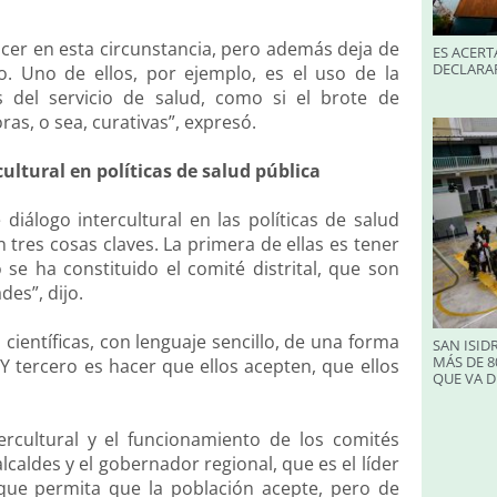
hacer en esta circunstancia, pero además deja de
ES ACERT
DECLARA
. Uno de ellos, por ejemplo, es el uso de la
as del servicio de salud, como si el brote de
as, o sea, curativas”, expresó.
ultural en políticas de salud pública
diálogo intercultural en las políticas de salud
 tres cosas claves. La primera de ellas es tener
 se ha constituido el comité distrital, que son
es”, dijo.
ientíficas, con lenguaje sencillo, de una forma
SAN ISID
MÁS DE 8
Y tercero es hacer que ellos acepten, que ellos
QUE VA D
rcultural y el funcionamiento de los comités
lcaldes y el gobernador regional, que es el líder
que permita que la población acepte, pero de