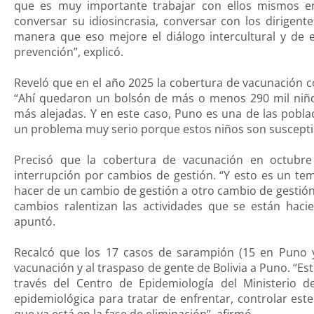
que es muy importante trabajar con ellos mismos en 
conversar su idiosincrasia, conversar con los dirigente
manera que eso mejore el diálogo intercultural y de
prevención”, explicó.
Reveló que en el año 2025 la cobertura de vacunación c
“Ahí quedaron un bolsón de más o menos 290 mil niño
más alejadas. Y en este caso, Puno es una de las pobla
un problema muy serio porque estos niños son susceptibl
Precisó que la cobertura de vacunación en octubr
interrupción por cambios de gestión. “Y esto es un te
hacer de un cambio de gestión a otro cambio de gestión
cambios ralentizan las actividades que se están haci
apuntó.
Recalcó que los 17 casos de sarampión (15 en Puno y
vacunación y al traspaso de gente de Bolivia a Puno. “Es
través del Centro de Epidemiología del Ministerio d
epidemiológica para tratar de enfrentar, controlar es
que ya está en la fase de eliminación”, afirmó.