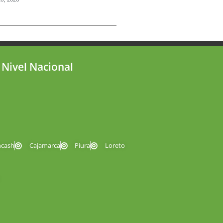
 Nivel Nacional
ncash
Cajamarca
Piura
Loreto