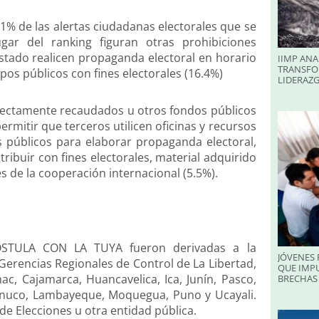
.1% de las alertas ciudadanas electorales que se
ar del ranking figuran otras prohibiciones
Estado realicen propaganda electoral en horario
IIMP ANA
TRANSFO
ipos públicos con fines electorales (16.4%)
LIDERAZ
directamente recaudados u otros fondos públicos
permitir que terceros utilicen oficinas y recursos
s públicos para elaborar propaganda electoral,
tribuir con fines electorales, material adquirido
 de la cooperación internacional (5.5%).
 POSTULA CON LA TUYA fueron derivadas a la
JÓVENES 
 Gerencias Regionales de Control de La Libertad,
QUE IMPU
c, Cajamarca, Huancavelica, Ica, Junín, Pasco,
BRECHAS 
ánuco, Lambayeque, Moquegua, Puno y Ucayali.
e Elecciones u otra entidad pública.