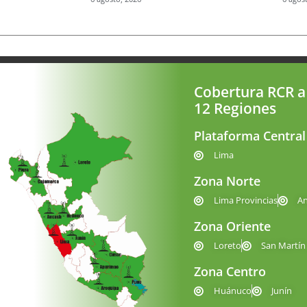
Cobertura RCR a
12 Regiones
Plataforma Central
Lima
Zona Norte
Lima Provincias
A
Zona Oriente
Loreto
San Martín
Zona Centro
Huánuco
Junín