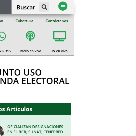
Buscar
on
Cobertura
Contáctanos
402 315
Radio en vivo
TV en vivo
UNTO USO
ANDA ELECTORAL
s Artículos
OFICIALIZAN DESIGNACIONES
EN EL BCR, SUNAT, CENEPRED