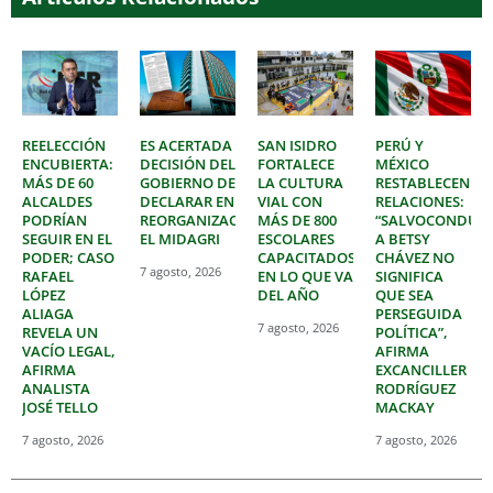
REELECCIÓN
ES ACERTADA
SAN ISIDRO
PERÚ Y
ENCUBIERTA:
DECISIÓN DEL
FORTALECE
MÉXICO
MÁS DE 60
GOBIERNO DE
LA CULTURA
RESTABLECEN
ALCALDES
DECLARAR EN
VIAL CON
RELACIONES:
PODRÍAN
REORGANIZACIÓN
MÁS DE 800
“SALVOCONDUC
SEGUIR EN EL
EL MIDAGRI
ESCOLARES
A BETSY
PODER; CASO
CAPACITADOS
CHÁVEZ NO
7 agosto, 2026
RAFAEL
EN LO QUE VA
SIGNIFICA
LÓPEZ
DEL AÑO
QUE SEA
ALIAGA
PERSEGUIDA
7 agosto, 2026
REVELA UN
POLÍTICA”,
VACÍO LEGAL,
AFIRMA
AFIRMA
EXCANCILLER
ANALISTA
RODRÍGUEZ
JOSÉ TELLO
MACKAY
7 agosto, 2026
7 agosto, 2026