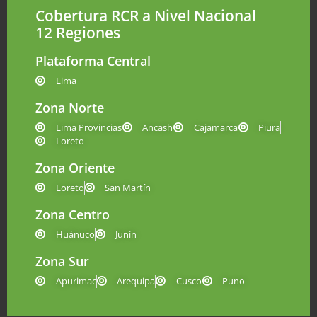
Cobertura RCR a Nivel Nacional
12 Regiones
Plataforma Central
Lima
Zona Norte
Lima Provincias
Ancash
Cajamarca
Piura
Loreto
Zona Oriente
Loreto
San Martín
Zona Centro
Huánuco
Junín
Zona Sur
Apurimac
Arequipa
Cusco
Puno