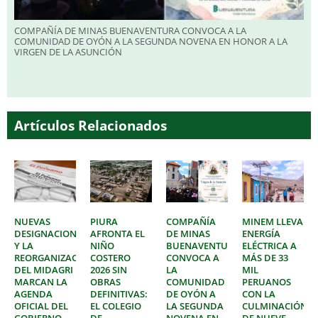
COMPAÑÍA DE MINAS BUENAVENTURA CONVOCA A LA
COMUNIDAD DE OYÓN A LA SEGUNDA NOVENA EN HONOR A LA
VIRGEN DE LA ASUNCIÓN
Artículos Relacionados
NUEVAS
PIURA
COMPAÑÍA
MINEM LLEVA
DESIGNACIONES
AFRONTA EL
DE MINAS
ENERGÍA
Y LA
NIÑO
BUENAVENTURA
ELÉCTRICA A
REORGANIZACIÓN
COSTERO
CONVOCA A
MÁS DE 33
DEL MIDAGRI
2026 SIN
LA
MIL
MARCAN LA
OBRAS
COMUNIDAD
PERUANOS
AGENDA
DEFINITIVAS:
DE OYÓN A
CON LA
OFICIAL DEL
EL COLEGIO
LA SEGUNDA
CULMINACIÓN
GOBIERNO
DE
NOVENA EN
DE NUEVE