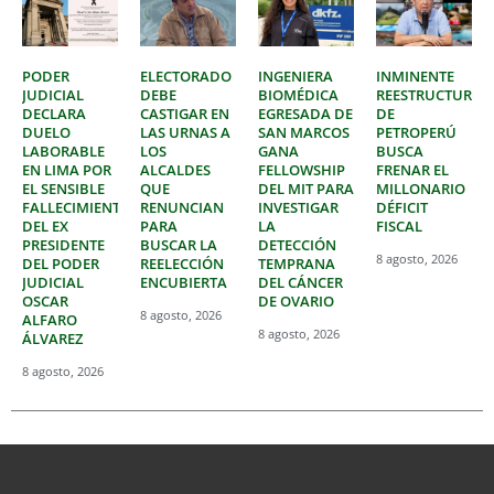
PODER
ELECTORADO
INGENIERA
INMINENTE
JUDICIAL
DEBE
BIOMÉDICA
REESTRUCTURAC
DECLARA
CASTIGAR EN
EGRESADA DE
DE
DUELO
LAS URNAS A
SAN MARCOS
PETROPERÚ
LABORABLE
LOS
GANA
BUSCA
EN LIMA POR
ALCALDES
FELLOWSHIP
FRENAR EL
EL SENSIBLE
QUE
DEL MIT PARA
MILLONARIO
FALLECIMIENTO
RENUNCIAN
INVESTIGAR
DÉFICIT
DEL EX
PARA
LA
FISCAL
PRESIDENTE
BUSCAR LA
DETECCIÓN
8 agosto, 2026
DEL PODER
REELECCIÓN
TEMPRANA
JUDICIAL
ENCUBIERTA
DEL CÁNCER
OSCAR
DE OVARIO
8 agosto, 2026
ALFARO
8 agosto, 2026
ÁLVAREZ
8 agosto, 2026