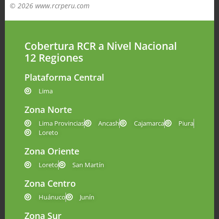
© 2026 www.rcrperu.com
Cobertura RCR a Nivel Nacional
12 Regiones
Plataforma Central
Lima
Zona Norte
Lima Provincias
Ancash
Cajamarca
Piura
Loreto
Zona Oriente
Loreto
San Martín
Zona Centro
Huánuco
Junín
Zona Sur