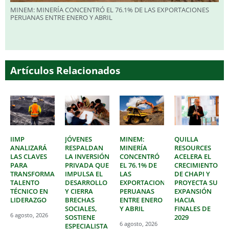
MINEM: MINERÍA CONCENTRÓ EL 76.1% DE LAS EXPORTACIONES
PERUANAS ENTRE ENERO Y ABRIL
Artículos Relacionados
IIMP
JÓVENES
MINEM:
QUILLA
ANALIZARÁ
RESPALDAN
MINERÍA
RESOURCES
LAS CLAVES
LA INVERSIÓN
CONCENTRÓ
ACELERA EL
PARA
PRIVADA QUE
EL 76.1% DE
CRECIMIENTO
TRANSFORMAR
IMPULSA EL
LAS
DE CHAPI Y
TALENTO
DESARROLLO
EXPORTACIONES
PROYECTA SU
TÉCNICO EN
Y CIERRA
PERUANAS
EXPANSIÓN
LIDERAZGO
BRECHAS
ENTRE ENERO
HACIA
SOCIALES,
Y ABRIL
FINALES DE
6 agosto, 2026
SOSTIENE
2029
6 agosto, 2026
ESPECIALISTA