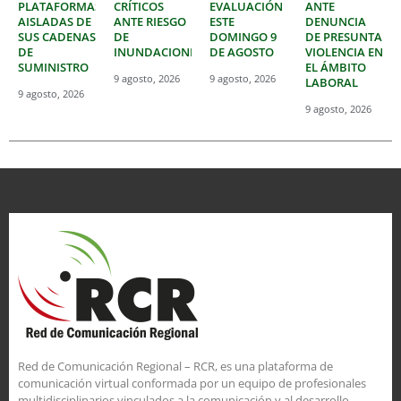
PLATAFORMAS
CRÍTICOS
EVALUACIÓN
ANTE
AISLADAS DE
ANTE RIESGO
ESTE
DENUNCIA
SUS CADENAS
DE
DOMINGO 9
DE PRESUNTA
DE
INUNDACIONES
DE AGOSTO
VIOLENCIA EN
SUMINISTRO
EL ÁMBITO
9 agosto, 2026
9 agosto, 2026
LABORAL
9 agosto, 2026
9 agosto, 2026
Red de Comunicación Regional – RCR, es una plataforma de
comunicación virtual conformada por un equipo de profesionales
multidisciplinarios vinculados a la comunicación y al desarrollo