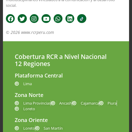
social.
© 2026 www.rcrperu.com
Cobertura RCR a Nivel Nacional
12 Regiones
Plataforma Central
Lima
Zona Norte
Lima Provincias
Ancash
Cajamarca
Piura
Loreto
Zona Oriente
Loreto
San Martín