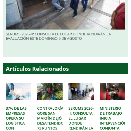
SERUMS 2026-II: CONSULTA EL LUGAR DONDE RENDIRÁN LA
EVALUACIÓN ESTE DOMINGO 9 DE AGOSTO
Artículos Relacionados
37% DE LAS
CONTRALORÍA:
SERUMS 2026-
MINISTERIO
EMPRESAS
GORE SAN
II: CONSULTA
DE TRABAJO
OPERA SU
MARTÍN DEJÓ
EL LUGAR
INICIA
LOGÍSTICA
DESATENDIDOS
DONDE
INTERVENCIÓN
CON
73 PUNTOS
RENDIRÁN LA
CONJUNTA