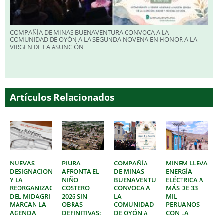
COMPAÑÍA DE MINAS BUENAVENTURA CONVOCA A LA
COMUNIDAD DE OYÓN A LA SEGUNDA NOVENA EN HONOR A LA
VIRGEN DE LA ASUNCIÓN
Artículos Relacionados
NUEVAS
PIURA
COMPAÑÍA
MINEM LLEVA
DESIGNACIONES
AFRONTA EL
DE MINAS
ENERGÍA
Y LA
NIÑO
BUENAVENTURA
ELÉCTRICA A
REORGANIZACIÓN
COSTERO
CONVOCA A
MÁS DE 33
DEL MIDAGRI
2026 SIN
LA
MIL
MARCAN LA
OBRAS
COMUNIDAD
PERUANOS
AGENDA
DEFINITIVAS:
DE OYÓN A
CON LA