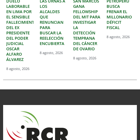
DUELO
LAS URNAS A
SAN MARCOS
PETROPERÚ
LABORABLE
LOS
GANA
BUSCA
EN LIMA POR
ALCALDES
FELLOWSHIP
FRENAR EL
EL SENSIBLE
QUE
DEL MIT PARA
MILLONARIO
FALLECIMIENTO
RENUNCIAN
INVESTIGAR
DÉFICIT
DEL EX
PARA
LA
FISCAL
PRESIDENTE
BUSCAR LA
DETECCIÓN
8 agosto, 2026
DEL PODER
REELECCIÓN
TEMPRANA
JUDICIAL
ENCUBIERTA
DEL CÁNCER
OSCAR
DE OVARIO
8 agosto, 2026
ALFARO
8 agosto, 2026
ÁLVAREZ
8 agosto, 2026