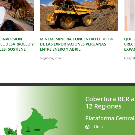
 INVERSIÓN
MINEM: MINERÍA CONCENTRÓ EL 76.1%
QUIL
 EL DESARROLLO Y
DE LAS EXPORTACIONES PERUANAS
CREC
LES, SOSTIENE
ENTRE ENERO Y ABRIL
EXPAN
6 agosto, 2026
6 agos
Cobertura RCR a
12 Regiones
Plataforma Central
Lima