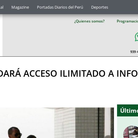
al
Magazine
Portadas Diarios del Perú
Deportes
¿Quienes somos?
Programaci
939 
ARÁ ACCESO ILIMITADO A INF
Último