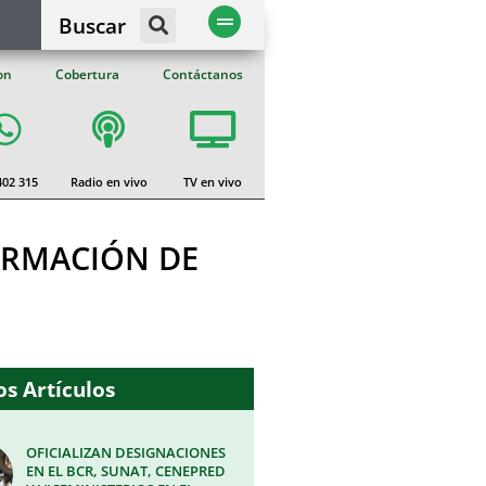
Buscar
on
Cobertura
Contáctanos
402 315
Radio en vivo
TV en vivo
ORMACIÓN DE
s Artículos
OFICIALIZAN DESIGNACIONES
EN EL BCR, SUNAT, CENEPRED