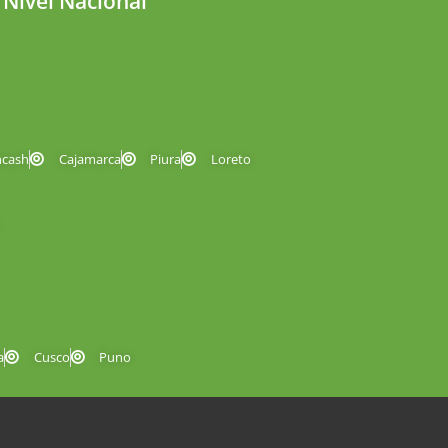
 Nivel Nacional
ncash
Cajamarca
Piura
Loreto
a
Cusco
Puno