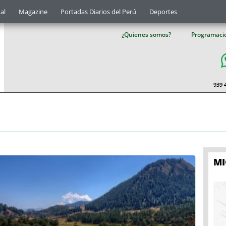
al
Magazine
Portadas Diarios del Perú
Deportes
¿Quienes somos?
Programaci
939 
M