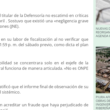
 titular de la Defensoría no escatimó en críticas
bril . Sostuvo que existió una «negligencia grave
ones (JNE).
NUEVAS D
REORGAN
AGENDA O
en su labor de fiscalización al no verificar que
11:59 p. m. del sábado previo, como dicta el plan
lidad se concentrara solo en el exjefe de la
ral funciona de manera articulada. «No es ONPE
atificó que el informe final de observación de su
l sistémico.
PIURA AF
OBRAS DE
 acreditar un fraude que haya perjudicado de
INGENIER
RIBEREÑA