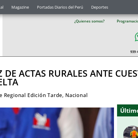
al
Magazine
Portadas Diarios del Perú
Deportes
¿Quienes somos?
Programaci
939 
Z DE ACTAS RURALES ANTE CU
ELTA
e Regional Edición Tarde
,
Nacional
Último