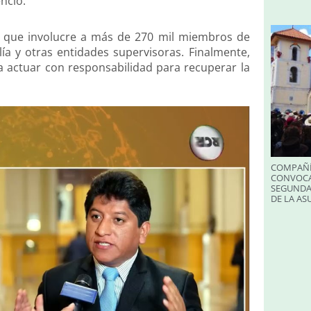
nció.
ón que involucre a más de 270 mil miembros de
lía y otras entidades supervisoras. Finalmente,
y a actuar con responsabilidad para recuperar la
COMPAÑÍ
CONVOCA
SEGUNDA
DE LA A