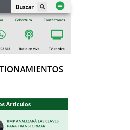
Buscar
on
Cobertura
Contáctanos
402 315
Radio en vivo
TV en vivo
ESTIONAMIENTOS
s Artículos
IIMP ANALIZARÁ LAS CLAVES
PARA TRANSFORMAR