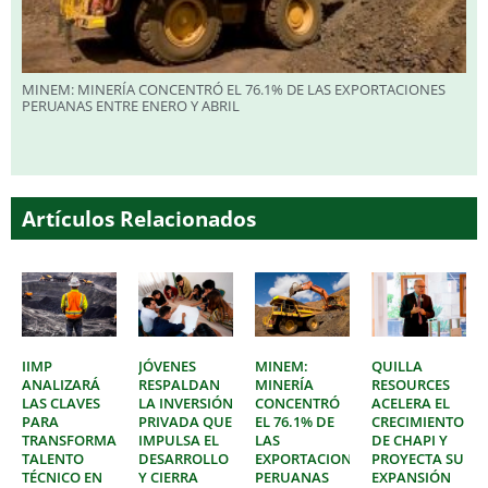
MINEM: MINERÍA CONCENTRÓ EL 76.1% DE LAS EXPORTACIONES
PERUANAS ENTRE ENERO Y ABRIL
Artículos Relacionados
IIMP
JÓVENES
MINEM:
QUILLA
ANALIZARÁ
RESPALDAN
MINERÍA
RESOURCES
LAS CLAVES
LA INVERSIÓN
CONCENTRÓ
ACELERA EL
PARA
PRIVADA QUE
EL 76.1% DE
CRECIMIENTO
TRANSFORMAR
IMPULSA EL
LAS
DE CHAPI Y
TALENTO
DESARROLLO
EXPORTACIONES
PROYECTA SU
TÉCNICO EN
Y CIERRA
PERUANAS
EXPANSIÓN