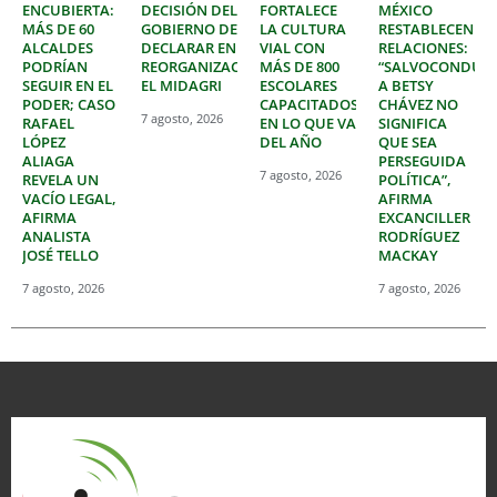
ENCUBIERTA:
DECISIÓN DEL
FORTALECE
MÉXICO
MÁS DE 60
GOBIERNO DE
LA CULTURA
RESTABLECEN
ALCALDES
DECLARAR EN
VIAL CON
RELACIONES:
PODRÍAN
REORGANIZACIÓN
MÁS DE 800
“SALVOCONDUC
SEGUIR EN EL
EL MIDAGRI
ESCOLARES
A BETSY
PODER; CASO
CAPACITADOS
CHÁVEZ NO
7 agosto, 2026
RAFAEL
EN LO QUE VA
SIGNIFICA
LÓPEZ
DEL AÑO
QUE SEA
ALIAGA
PERSEGUIDA
7 agosto, 2026
REVELA UN
POLÍTICA”,
VACÍO LEGAL,
AFIRMA
AFIRMA
EXCANCILLER
ANALISTA
RODRÍGUEZ
JOSÉ TELLO
MACKAY
7 agosto, 2026
7 agosto, 2026