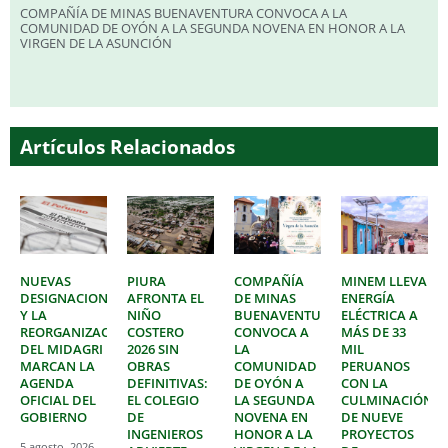
COMPAÑÍA DE MINAS BUENAVENTURA CONVOCA A LA
COMUNIDAD DE OYÓN A LA SEGUNDA NOVENA EN HONOR A LA
VIRGEN DE LA ASUNCIÓN
Artículos Relacionados
NUEVAS
PIURA
COMPAÑÍA
MINEM LLEVA
DESIGNACIONES
AFRONTA EL
DE MINAS
ENERGÍA
Y LA
NIÑO
BUENAVENTURA
ELÉCTRICA A
REORGANIZACIÓN
COSTERO
CONVOCA A
MÁS DE 33
DEL MIDAGRI
2026 SIN
LA
MIL
MARCAN LA
OBRAS
COMUNIDAD
PERUANOS
AGENDA
DEFINITIVAS:
DE OYÓN A
CON LA
OFICIAL DEL
EL COLEGIO
LA SEGUNDA
CULMINACIÓN
GOBIERNO
DE
NOVENA EN
DE NUEVE
INGENIEROS
HONOR A LA
PROYECTOS
5 agosto, 2026