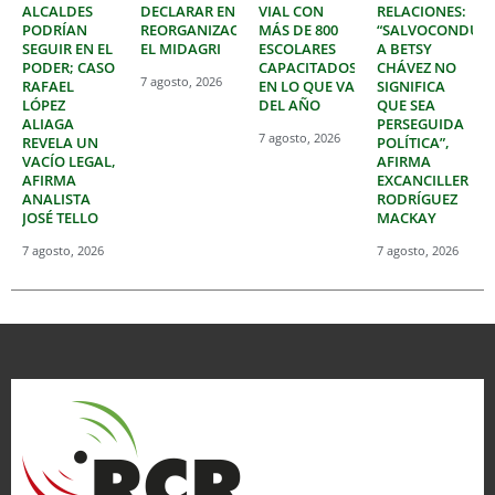
ALCALDES
DECLARAR EN
VIAL CON
RELACIONES:
PODRÍAN
REORGANIZACIÓN
MÁS DE 800
“SALVOCONDUC
SEGUIR EN EL
EL MIDAGRI
ESCOLARES
A BETSY
PODER; CASO
CAPACITADOS
CHÁVEZ NO
7 agosto, 2026
RAFAEL
EN LO QUE VA
SIGNIFICA
LÓPEZ
DEL AÑO
QUE SEA
ALIAGA
PERSEGUIDA
7 agosto, 2026
REVELA UN
POLÍTICA”,
VACÍO LEGAL,
AFIRMA
AFIRMA
EXCANCILLER
ANALISTA
RODRÍGUEZ
JOSÉ TELLO
MACKAY
7 agosto, 2026
7 agosto, 2026