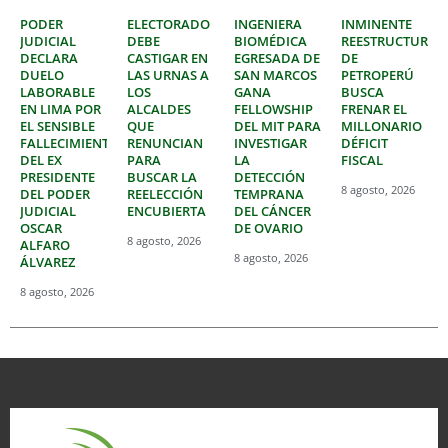
PODER
ELECTORADO
INGENIERA
INMINENTE
JUDICIAL
DEBE
BIOMÉDICA
REESTRUCTURAC
DECLARA
CASTIGAR EN
EGRESADA DE
DE
DUELO
LAS URNAS A
SAN MARCOS
PETROPERÚ
LABORABLE
LOS
GANA
BUSCA
EN LIMA POR
ALCALDES
FELLOWSHIP
FRENAR EL
EL SENSIBLE
QUE
DEL MIT PARA
MILLONARIO
FALLECIMIENTO
RENUNCIAN
INVESTIGAR
DÉFICIT
DEL EX
PARA
LA
FISCAL
PRESIDENTE
BUSCAR LA
DETECCIÓN
8 agosto, 2026
DEL PODER
REELECCIÓN
TEMPRANA
JUDICIAL
ENCUBIERTA
DEL CÁNCER
OSCAR
DE OVARIO
8 agosto, 2026
ALFARO
8 agosto, 2026
ÁLVAREZ
8 agosto, 2026