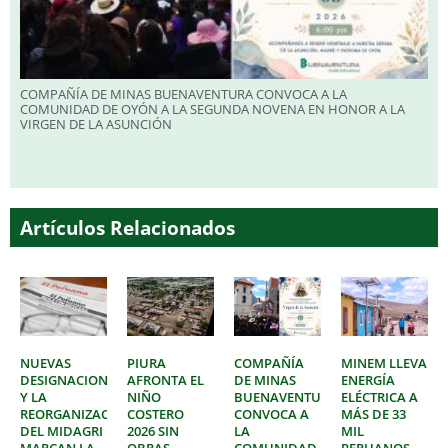
COMPAÑÍA DE MINAS BUENAVENTURA CONVOCA A LA
COMUNIDAD DE OYÓN A LA SEGUNDA NOVENA EN HONOR A LA
VIRGEN DE LA ASUNCIÓN
Artículos Relacionados
NUEVAS
PIURA
COMPAÑÍA
MINEM LLEVA
DESIGNACIONES
AFRONTA EL
DE MINAS
ENERGÍA
Y LA
NIÑO
BUENAVENTURA
ELÉCTRICA A
REORGANIZACIÓN
COSTERO
CONVOCA A
MÁS DE 33
DEL MIDAGRI
2026 SIN
LA
MIL
MARCAN LA
OBRAS
COMUNIDAD
PERUANOS