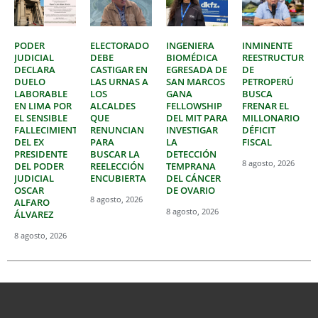
PODER
ELECTORADO
INGENIERA
INMINENTE
JUDICIAL
DEBE
BIOMÉDICA
REESTRUCTURAC
DECLARA
CASTIGAR EN
EGRESADA DE
DE
DUELO
LAS URNAS A
SAN MARCOS
PETROPERÚ
LABORABLE
LOS
GANA
BUSCA
EN LIMA POR
ALCALDES
FELLOWSHIP
FRENAR EL
EL SENSIBLE
QUE
DEL MIT PARA
MILLONARIO
FALLECIMIENTO
RENUNCIAN
INVESTIGAR
DÉFICIT
DEL EX
PARA
LA
FISCAL
PRESIDENTE
BUSCAR LA
DETECCIÓN
8 agosto, 2026
DEL PODER
REELECCIÓN
TEMPRANA
JUDICIAL
ENCUBIERTA
DEL CÁNCER
OSCAR
DE OVARIO
8 agosto, 2026
ALFARO
8 agosto, 2026
ÁLVAREZ
8 agosto, 2026