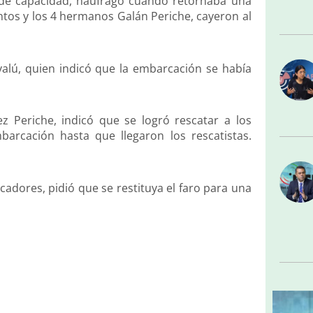
 de capacidad, naufragó cuando retornaba una
entos y los 4 hermanos Galán Periche, cayeron al
valú, quien indicó que la embarcación se había
z Periche, indicó que se logró rescatar a los
rcación hasta que llegaron los rescatistas.
cadores, pidió que se restituya el faro para una