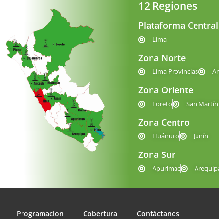
12 Regiones
Plataforma Central
Lima
Zona Norte
Lima Provincias
A
Zona Oriente
Loreto
San Martín
Zona Centro
Huánuco
Junín
Zona Sur
Apurimac
Arequip
Programacion
Cobertura
Contáctanos