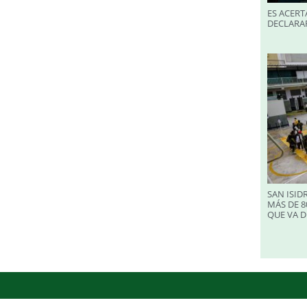
ES ACERT
DECLARA
SAN ISID
MÁS DE 8
QUE VA D