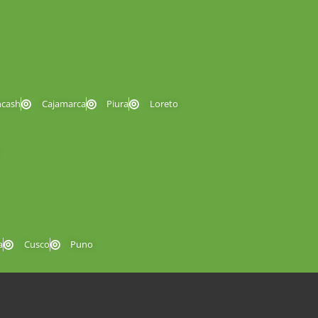
ncash
Cajamarca
Piura
Loreto
a
Cusco
Puno