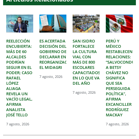
REELECCIÓN
ES ACERTADA
SAN ISIDRO
PERÚ Y
ENCUBIERTA:
DECISIÓN DEL
FORTALECE
MÉXICO
MÁS DE 60
GOBIERNO DE
LA CULTURA
RESTABLECEN
ALCALDES
DECLARAR EN
VIAL CON
RELACIONES:
PODRÍAN
REORGANIZACIÓN
MÁS DE 800
“SALVOCONDUC
SEGUIR EN EL
EL MIDAGRI
ESCOLARES
A BETSY
PODER; CASO
CAPACITADOS
CHÁVEZ NO
7 agosto, 2026
RAFAEL
EN LO QUE VA
SIGNIFICA
LÓPEZ
DEL AÑO
QUE SEA
ALIAGA
PERSEGUIDA
7 agosto, 2026
REVELA UN
POLÍTICA”,
VACÍO LEGAL,
AFIRMA
AFIRMA
EXCANCILLER
ANALISTA
RODRÍGUEZ
JOSÉ TELLO
MACKAY
7 agosto, 2026
7 agosto, 2026