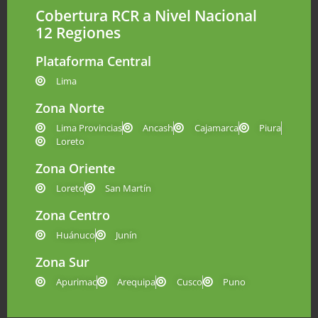
Cobertura RCR a Nivel Nacional
12 Regiones
Plataforma Central
Lima
Zona Norte
Lima Provincias
Ancash
Cajamarca
Piura
Loreto
Zona Oriente
Loreto
San Martín
Zona Centro
Huánuco
Junín
Zona Sur
Apurimac
Arequipa
Cusco
Puno