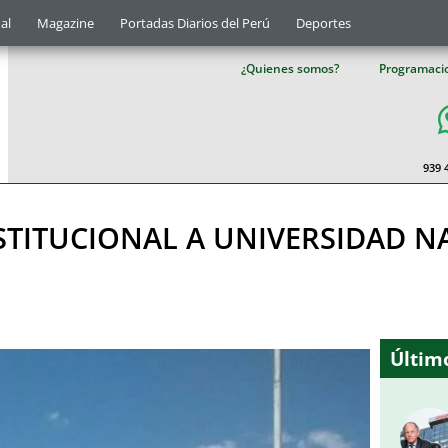
al
Magazine
Portadas Diarios del Perú
Deportes
¿Quienes somos?
Programaci
939 
STITUCIONAL A UNIVERSIDAD N
Último