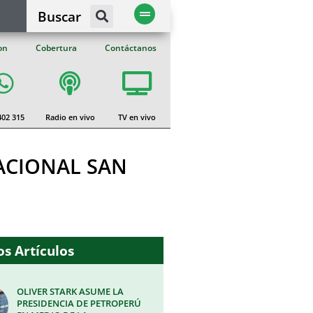
Buscar
on
Cobertura
Contáctanos
402 315
Radio en vivo
TV en vivo
ACIONAL SAN
s Artículos
OLIVER STARK ASUME LA
PRESIDENCIA DE PETROPERÚ