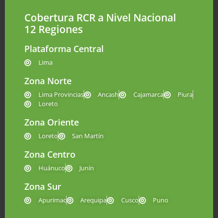
Cobertura RCR a Nivel Nacional
12 Regiones
Plataforma Central
Lima
Zona Norte
Lima Provincias
Ancash
Cajamarca
Piura
Loreto
Zona Oriente
Loreto
San Martín
Zona Centro
Huánuco
Junín
Zona Sur
Apurimac
Arequipa
Cusco
Puno