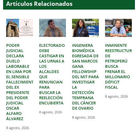
Artículos Relacionados
PODER
ELECTORADO
INGENIERA
INMINENTE
JUDICIAL
DEBE
BIOMÉDICA
REESTRUCTURAC
DECLARA
CASTIGAR EN
EGRESADA DE
DE
DUELO
LAS URNAS A
SAN MARCOS
PETROPERÚ
LABORABLE
LOS
GANA
BUSCA
EN LIMA POR
ALCALDES
FELLOWSHIP
FRENAR EL
EL SENSIBLE
QUE
DEL MIT PARA
MILLONARIO
FALLECIMIENTO
RENUNCIAN
INVESTIGAR
DÉFICIT
DEL EX
PARA
LA
FISCAL
PRESIDENTE
BUSCAR LA
DETECCIÓN
8 agosto, 2026
DEL PODER
REELECCIÓN
TEMPRANA
JUDICIAL
ENCUBIERTA
DEL CÁNCER
OSCAR
DE OVARIO
8 agosto, 2026
ALFARO
8 agosto, 2026
ÁLVAREZ
8 agosto, 2026