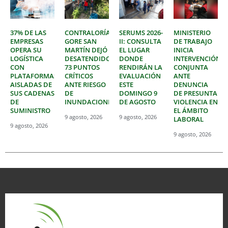
37% DE LAS
CONTRALORÍA:
SERUMS 2026-
MINISTERIO
EMPRESAS
GORE SAN
II: CONSULTA
DE TRABAJO
OPERA SU
MARTÍN DEJÓ
EL LUGAR
INICIA
LOGÍSTICA
DESATENDIDOS
DONDE
INTERVENCIÓN
CON
73 PUNTOS
RENDIRÁN LA
CONJUNTA
PLATAFORMAS
CRÍTICOS
EVALUACIÓN
ANTE
AISLADAS DE
ANTE RIESGO
ESTE
DENUNCIA
SUS CADENAS
DE
DOMINGO 9
DE PRESUNTA
DE
INUNDACIONES
DE AGOSTO
VIOLENCIA EN
SUMINISTRO
EL ÁMBITO
9 agosto, 2026
9 agosto, 2026
LABORAL
9 agosto, 2026
9 agosto, 2026