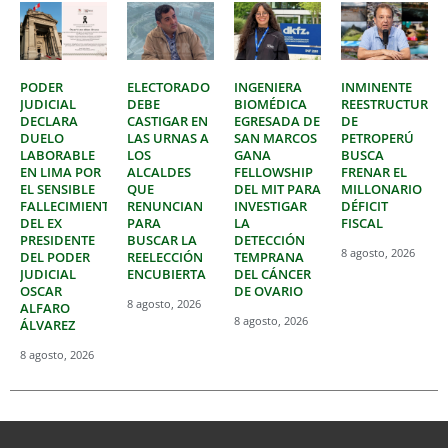
PODER
ELECTORADO
INGENIERA
INMINENTE
JUDICIAL
DEBE
BIOMÉDICA
REESTRUCTURAC
DECLARA
CASTIGAR EN
EGRESADA DE
DE
DUELO
LAS URNAS A
SAN MARCOS
PETROPERÚ
LABORABLE
LOS
GANA
BUSCA
EN LIMA POR
ALCALDES
FELLOWSHIP
FRENAR EL
EL SENSIBLE
QUE
DEL MIT PARA
MILLONARIO
FALLECIMIENTO
RENUNCIAN
INVESTIGAR
DÉFICIT
DEL EX
PARA
LA
FISCAL
PRESIDENTE
BUSCAR LA
DETECCIÓN
8 agosto, 2026
DEL PODER
REELECCIÓN
TEMPRANA
JUDICIAL
ENCUBIERTA
DEL CÁNCER
OSCAR
DE OVARIO
8 agosto, 2026
ALFARO
8 agosto, 2026
ÁLVAREZ
8 agosto, 2026