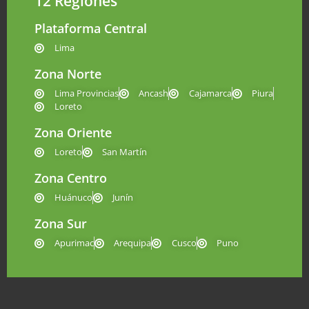
12 Regiones
Plataforma Central
Lima
Zona Norte
Lima Provincias
Ancash
Cajamarca
Piura
Loreto
Zona Oriente
Loreto
San Martín
Zona Centro
Huánuco
Junín
Zona Sur
Apurimac
Arequipa
Cusco
Puno