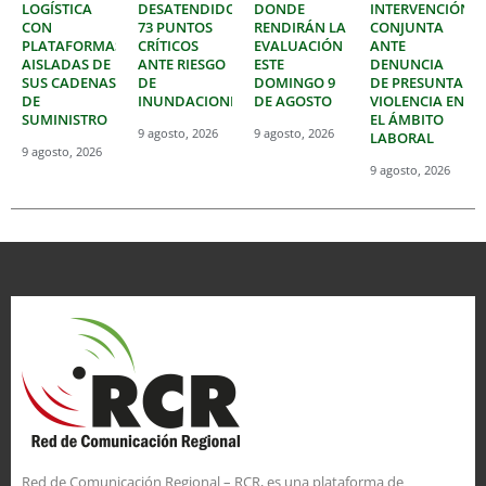
LOGÍSTICA
DESATENDIDOS
DONDE
INTERVENCIÓN
CON
73 PUNTOS
RENDIRÁN LA
CONJUNTA
PLATAFORMAS
CRÍTICOS
EVALUACIÓN
ANTE
AISLADAS DE
ANTE RIESGO
ESTE
DENUNCIA
SUS CADENAS
DE
DOMINGO 9
DE PRESUNTA
DE
INUNDACIONES
DE AGOSTO
VIOLENCIA EN
SUMINISTRO
EL ÁMBITO
9 agosto, 2026
9 agosto, 2026
LABORAL
9 agosto, 2026
9 agosto, 2026
Red de Comunicación Regional – RCR, es una plataforma de