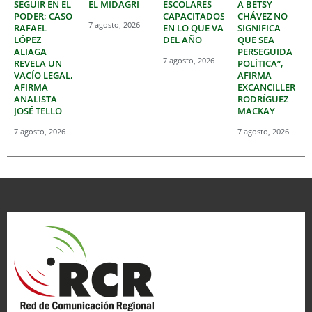
SEGUIR EN EL
EL MIDAGRI
ESCOLARES
A BETSY
PODER; CASO
CAPACITADOS
CHÁVEZ NO
7 agosto, 2026
RAFAEL
EN LO QUE VA
SIGNIFICA
LÓPEZ
DEL AÑO
QUE SEA
ALIAGA
PERSEGUIDA
7 agosto, 2026
REVELA UN
POLÍTICA”,
VACÍO LEGAL,
AFIRMA
AFIRMA
EXCANCILLER
ANALISTA
RODRÍGUEZ
JOSÉ TELLO
MACKAY
7 agosto, 2026
7 agosto, 2026