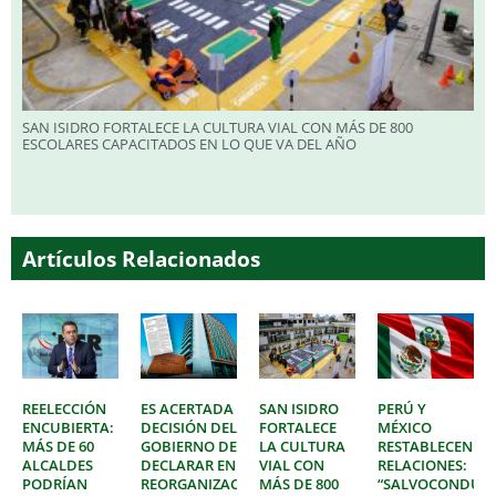
SAN ISIDRO FORTALECE LA CULTURA VIAL CON MÁS DE 800
ESCOLARES CAPACITADOS EN LO QUE VA DEL AÑO
Artículos Relacionados
REELECCIÓN
ES ACERTADA
SAN ISIDRO
PERÚ Y
ENCUBIERTA:
DECISIÓN DEL
FORTALECE
MÉXICO
MÁS DE 60
GOBIERNO DE
LA CULTURA
RESTABLECEN
ALCALDES
DECLARAR EN
VIAL CON
RELACIONES:
PODRÍAN
REORGANIZACIÓN
MÁS DE 800
“SALVOCONDUC