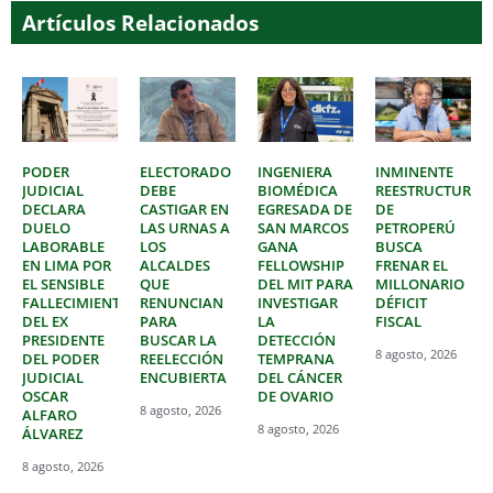
Artículos Relacionados
PODER
ELECTORADO
INGENIERA
INMINENTE
JUDICIAL
DEBE
BIOMÉDICA
REESTRUCTURAC
DECLARA
CASTIGAR EN
EGRESADA DE
DE
DUELO
LAS URNAS A
SAN MARCOS
PETROPERÚ
LABORABLE
LOS
GANA
BUSCA
EN LIMA POR
ALCALDES
FELLOWSHIP
FRENAR EL
EL SENSIBLE
QUE
DEL MIT PARA
MILLONARIO
FALLECIMIENTO
RENUNCIAN
INVESTIGAR
DÉFICIT
DEL EX
PARA
LA
FISCAL
PRESIDENTE
BUSCAR LA
DETECCIÓN
8 agosto, 2026
DEL PODER
REELECCIÓN
TEMPRANA
JUDICIAL
ENCUBIERTA
DEL CÁNCER
OSCAR
DE OVARIO
8 agosto, 2026
ALFARO
8 agosto, 2026
ÁLVAREZ
8 agosto, 2026