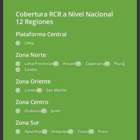
Cobertura RCR a Nivel Nacional
12 Regiones
Plataforma Central
Lima
Zona Norte
Lima Provincias
Ancash
Cajamarca
Piura
Loreto
Zona Oriente
Loreto
San Martín
Zona Centro
Huánuco
Junín
Zona Sur
Apurimac
Arequipa
Cusco
Puno