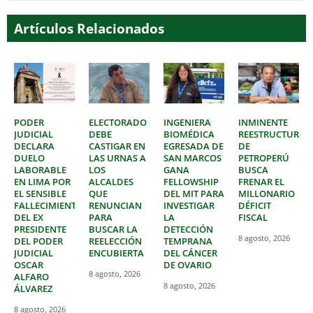
Artículos Relacionados
PODER
ELECTORADO
INGENIERA
INMINENTE
JUDICIAL
DEBE
BIOMÉDICA
REESTRUCTURAC
DECLARA
CASTIGAR EN
EGRESADA DE
DE
DUELO
LAS URNAS A
SAN MARCOS
PETROPERÚ
LABORABLE
LOS
GANA
BUSCA
EN LIMA POR
ALCALDES
FELLOWSHIP
FRENAR EL
EL SENSIBLE
QUE
DEL MIT PARA
MILLONARIO
FALLECIMIENTO
RENUNCIAN
INVESTIGAR
DÉFICIT
DEL EX
PARA
LA
FISCAL
PRESIDENTE
BUSCAR LA
DETECCIÓN
8 agosto, 2026
DEL PODER
REELECCIÓN
TEMPRANA
JUDICIAL
ENCUBIERTA
DEL CÁNCER
OSCAR
DE OVARIO
8 agosto, 2026
ALFARO
8 agosto, 2026
ÁLVAREZ
8 agosto, 2026