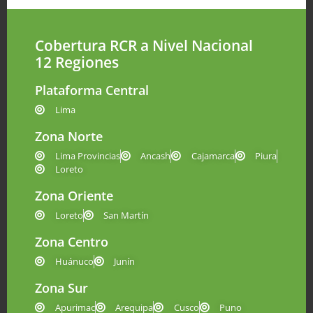
Cobertura RCR a Nivel Nacional
12 Regiones
Plataforma Central
Lima
Zona Norte
Lima Provincias
Ancash
Cajamarca
Piura
Loreto
Zona Oriente
Loreto
San Martín
Zona Centro
Huánuco
Junín
Zona Sur
Apurimac
Arequipa
Cusco
Puno