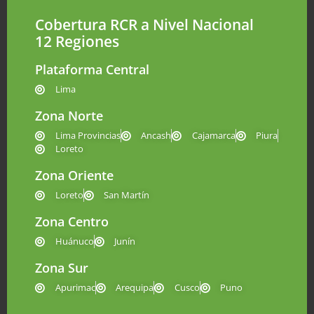
Cobertura RCR a Nivel Nacional
12 Regiones
Plataforma Central
Lima
Zona Norte
Lima Provincias
Ancash
Cajamarca
Piura
Loreto
Zona Oriente
Loreto
San Martín
Zona Centro
Huánuco
Junín
Zona Sur
Apurimac
Arequipa
Cusco
Puno