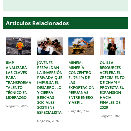
Artículos Relacionados
IIMP
JÓVENES
MINEM:
QUILLA
ANALIZARÁ
RESPALDAN
MINERÍA
RESOURCES
LAS CLAVES
LA INVERSIÓN
CONCENTRÓ
ACELERA EL
PARA
PRIVADA QUE
EL 76.1% DE
CRECIMIENTO
TRANSFORMAR
IMPULSA EL
LAS
DE CHAPI Y
TALENTO
DESARROLLO
EXPORTACIONES
PROYECTA SU
TÉCNICO EN
Y CIERRA
PERUANAS
EXPANSIÓN
LIDERAZGO
BRECHAS
ENTRE ENERO
HACIA
SOCIALES,
Y ABRIL
FINALES DE
6 agosto, 2026
SOSTIENE
2029
6 agosto, 2026
ESPECIALISTA
6 agosto, 2026
6 agosto, 2026